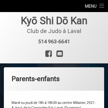
Accueil
MENU
Aller
Le Club
Kyō Shi Dō Kan
au
contenu
Dojo
Club de Judo à Laval
Horaire et tarifs
514 963-6641
Tel :
Inscription
Facebook
Courriel
Parents-enfants
Mardi ou jeudi de 18h à 18h30 au centre 4Master, 2921-
A, boul. de la Concordes Est, Laval, (Duvernay).