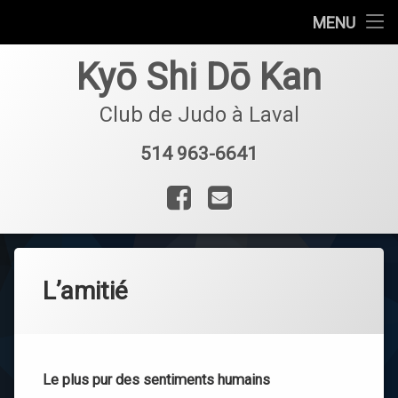
Accueil
MENU
Aller
Le Club
Kyō Shi Dō Kan
au
contenu
Dojo
Club de Judo à Laval
Horaire et tarifs
514 963-6641
Tel :
Inscription
Facebook
Courriel
L’amitié
Le plus pur des sentiments humains