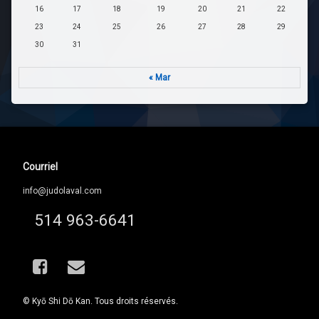
16
17
18
19
20
21
22
23
24
25
26
27
28
29
30
31
« Mar
Courriel
info@judolaval.com
Tel :
514 963-6641
Facebook
Courriel
© Kyō Shi Dō Kan. Tous droits réservés.