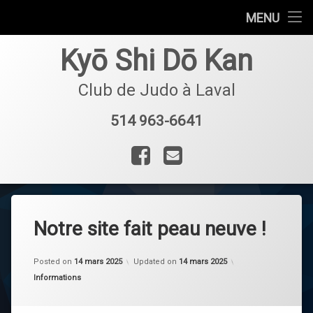
Accueil
MENU
Aller
Le Club
Le Club
Kyō Shi Dō Kan
au
contenu
Mission et valeurs
Dojo
Dojo
Club de Judo à Laval
Historique
Historique
Horaire et tarifs
Horaire et tarifs
514 963-6641
Tel :
Professeurs
Pratique
Adultes
Inscription
Inscription
Facebook
Courriel
Adolescents
Essai gratuit
Enfants
Inscription
Notre site fait peau neuve !
Parents-enfants
by
Denis Safieddine
Posted on
14 mars 2025
Updated on
14 mars 2025
Catégories :
Informations
Affiliation