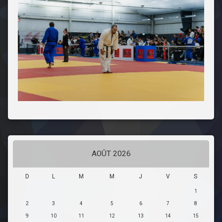
AOÛT 2026
D
L
M
M
J
V
S
1
2
3
4
5
6
7
8
9
10
11
12
13
14
15